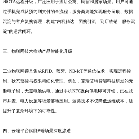
和OTA远程升级，广泛应用于酒店公寓、民宿和居家场景。用户可通
过手机完成从预约到支付的全流程，服务商则能实现服务留痕、数据
沉淀与客户复购管理，构建“内容触达—团购引流—到店核销—服务沉
淀”的运营闭环。
三、物联网技术推动产品智能化升级
工业物联网锁具集成RFID、蓝牙、NB-IoT等通信技术，实现远程控
制、状态监控与权限精细化管理。例如，克瑞艾特智能科技研发的无
源电子锁，无需电池供电，通过手机NFC反向供电即可开锁，已在城
市井盖、电力设施等场景落地应用。这类技术不仅降低运维成本，还
提升了复杂环境下的可靠性。
四、云端平台赋能B端场景深度渗透