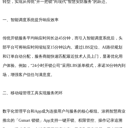
转型，实现从传统“开一把锁”向现代“智慧安防服务”的跃迁。
一、智能调度系统提升响应效率
传统开锁服务平均响应时间长达45分钟，而引入智能调度系统后，头
部平台可将响应时间缩短至15分钟以内。通过LBS定位、AI路径规划
和订单自动分配，服务商能快速匹配最近技术人员上门，显著优化用
户体验。例如，“24小时开锁公司”采用LBS派单模式，承诺30分钟内到
场，增强客户信任与满意度。
二、移动端管理工具实现服务闭环
数字化管理平台和App成为连接用户与服务的核心枢纽。涂鸦智慧商业
推出的「Gsmart 锁锁」App支持一键开锁、权限管控、操作记录追溯