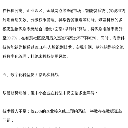
在长租公寓、企业园区、金融网点等B端市场，智能锁系统可实现租约
到期自动失效、分级权限管理、异常告警推送等功能。熵基科技的多
模态生物识别系统结合“指纹+面部+掌静脉”算法，将识别准确率提升
至99.7%，在智慧社区应用后入室盗窃案发率下降82%。同时，海康科
技智能钥匙柜通过RFID与人脸识别技术，实现车辆、款箱钥匙的全流
程数字化管理，杜绝未授权使用风险。
五、数字化转型仍面临现实挑战
尽管趋势明确，但中小企业在转型中仍面临多重障碍：
技术投入不足‌：仅23%的企业接入线上预约系统，半数存在数据孤岛
问题；