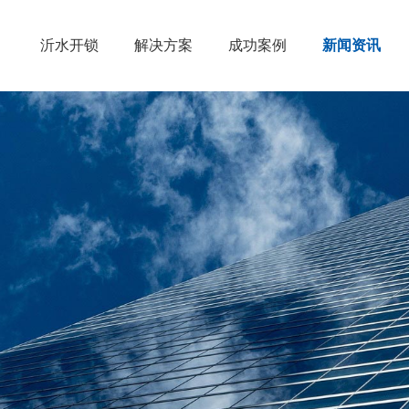
沂水开锁
解决方案
成功案例
新闻资讯