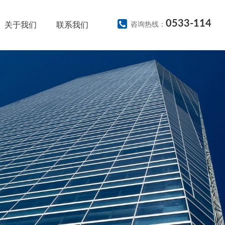
0533-114
关于我们
联系我们
咨询热线：