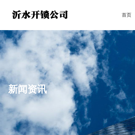
首页
新闻资讯