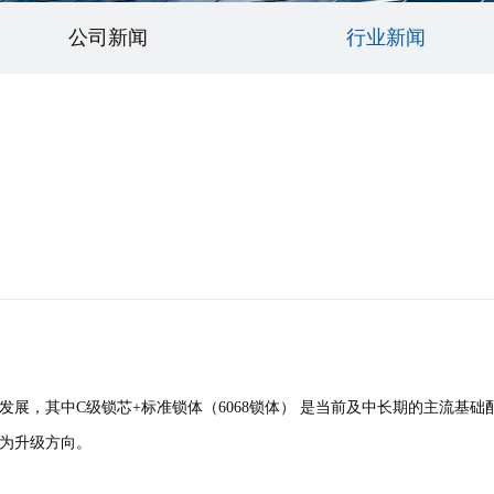
公司新闻
行业新闻
发展，其中‌C级锁芯+标准锁体（6068锁体）‌ 是当前及中长期的主流基础
成为升级方向。