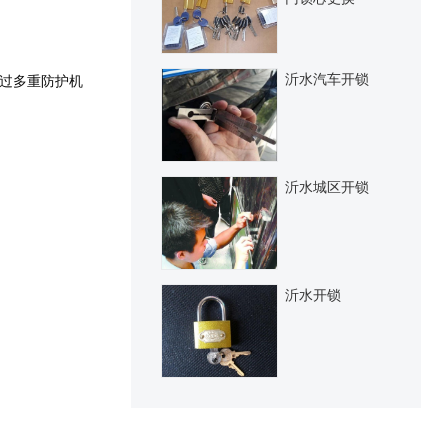
沂水汽车开锁
通过多重防护机
沂水城区开锁
沂水开锁