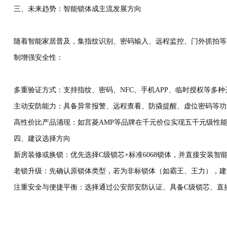
三、未来趋势：智能锁体成主流发展方向
随着智能家居普及，‌集指纹识别、密码输入、远程监控、门外抓拍
制增强安全性：
多重验证方式‌：支持指纹、密码、NFC、手机APP、临时授权等多
主动安防能力‌：具备异常报警、远程查看、防撬提醒、虚位密码等功能
高性价比产品涌现‌：如宫菱AMP等品牌在千元价位实现五千元级性
四、建议选择方向
新房装修或换锁‌：优先选择‌C级锁芯+标准6068锁体‌，并直接安装‌智
老锁升级‌：先确认原锁体类型，若为非标锁体（如霸王、王力），
注重安全与便捷平衡‌：选择通过公安部安防认证、具备C级锁芯、