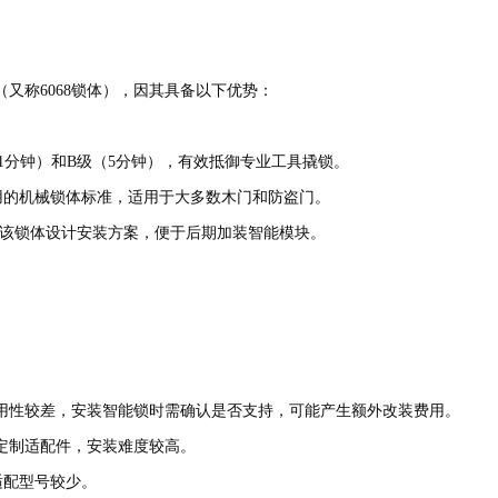
又称6068锁体）‌，因其具备以下优势：
（1分钟）和B级（5分钟），有效抵御专业工具撬锁。
面上最通用的机械锁体标准，适用于大多数木门和防盗门。
于该锁体设计安装方案，便于后期加装智能模块。
场通用性较差，安装智能锁时需确认是否支持，可能产生额外改装费用。
需定制适配件，安装难度较高。
适配型号较少。