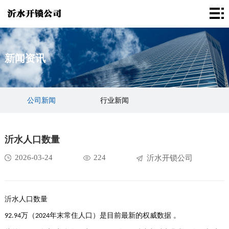
首
页
沂
新闻资讯
水
解
开
决
成
公司新闻
行业新闻
锁
方
功
新
案
案
闻
关
沂水人口数量
例
资
于
联
2026-03-24
224
沂水开锁公司
讯
我
系
们
我
沂水人口数量
万‌（
年末常住人口）是目前最新的权威数据 ‌。
92.94
2024
们