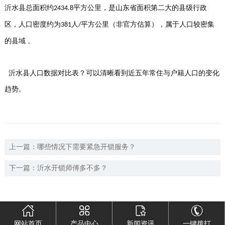
沂水县总面积约
平方公里‌，是山东省面积第二大的县级行政
2434.8
区，人口密度约为‌
人
平方公里‌（非官方估算），属于人口较密集
381
/
的县域 。
‌沂水县人口数据对比表‌？可以清晰看到近五年常住与户籍人口的变化
趋势。
上一篇：
哪些情况下需要紧急开锁服务？
下一篇：
沂水开锁师傅多不多？
网站首页
产品中心
新闻资讯
一键拨打