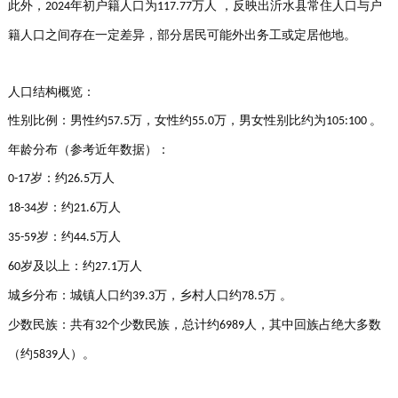
此外，
年初户籍人口为‌
万人‌ ，反映出沂水县常住人口与户
2024
117.77
籍人口之间存在一定差异，部分居民可能外出务工或定居他地。
人口结构概览：
性别比例
‌：男性约
万，女性约
万，男女性别比约为
。
57.5
55.0
105:100
年龄分布
‌（参考近年数据）：
岁：约
万人
0-17
26.5
岁：约
万人
18-34
21.6
岁：约
万人
35-59
44.5
岁及以上：约
万人
60
27.1
城乡分布
‌：城镇人口约
万，乡村人口约
万 。
39.3
78.5
少数民族
‌：共有
个少数民族，总计约
人，其中回族占绝大多数
32
6989
（约
人）。
5839